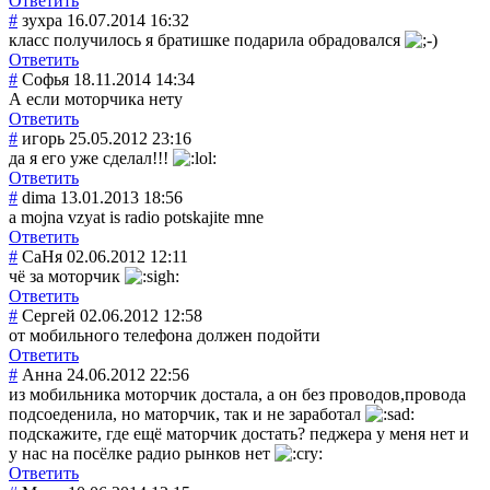
Ответить
#
зухра
16.07.2014 16:32
класс получилось я братишке подарила обрадовался
Ответить
#
Софья
18.11.2014 14:34
А если моторчика нету
Ответить
#
игорь
25.05.2012 23:16
да я его уже сделал!!!
Ответить
#
dima
13.01.2013 18:56
a mojna vzyat is radio potskajite mne
Ответить
#
СаНя
02.06.2012 12:11
чё за моторчик
Ответить
#
Сергей
02.06.2012 12:58
от мобильного телефона должен подойти
Ответить
#
Анна
24.06.2012 22:56
из мобильника моторчик достала, а он без проводов,провод
а
подсоеденила, но маторчик, так и не заработал
подскажите, где ещё маторчик достать? педжера у меня нет и
у нас на посёлке радио рынков нет
Ответить