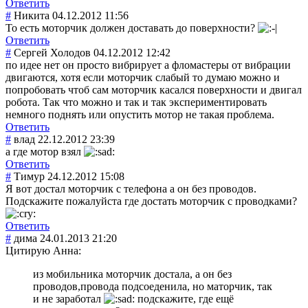
Ответить
#
Никита
04.12.2012 11:56
То есть моторчик должен доставать до поверхности?
Ответить
#
Сергей Холодов
04.12.2012 12:42
по идее нет он просто вибрирует а фломастеры от вибрации
двигаются, хотя если моторчик слабый то думаю можно и
попробовать чтоб сам моторчик касался поверхности и двигал
робота. Так что можно и так и так экспериментиров
ать
немного поднять или опустить мотор не такая проблема.
Ответить
#
влад
22.12.2012 23:39
а где мотор взял
Ответить
#
Тимур
24.12.2012 15:08
Я вот достал моторчик с телефона а он без проводов.
Подскажите пожалуйста где достать моторчик с проводками?
Ответить
#
дима
24.01.2013 21:20
Цитирую Анна:
из мобильника моторчик достала, а он без
проводов,провода подсоеденила, но маторчик, так
и не заработал
подскажите, где ещё