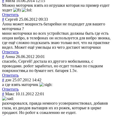
#
Мила
10.06.2014 12:15
Можно моторчик взять из игрушки которая на пример ездит
ходит
Ответить
#
Сергей
25.06.2012 09:33
Анна может мощность батарейки не подходит для вашего
моторчика ?
мини моторчики во всех устройствах должны быть где есть
опция вибро, в телефонах он используется для вибро звонка,
где ещё сложно подсказать знаю только вот, что на практике
видел. Может ещё умельцы из чего достают моторчики
Ответить
#
Анна
26.06.2012 20:01
спасибо, Сергей! достала из другого мобильника, с
проводами. робот заработал, но есдит только по гладким
поврхностям,а по бумаге нет. батарея 1.5v.
Ответить
#
дэн
25.07.2012 14:42
а где взять маторчик
Ответить
#
Макс
10.11.2012 22:01
разочаровался, правда немного усовершенствова
л, добавив
глаза, из диодов вытащив их из рожек, которые в цирке
продают. Но робот к сожалению не ездит.