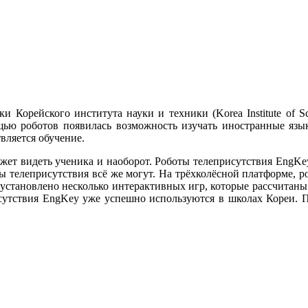
и Корейского института науки и техники (Korea Institute of 
ью роботов появилась возможность изучать иностранные языки
вляется обучение.
ет видеть ученика и наоборот. Роботы телеприсутствия EngKey 
ты телеприсутствия всё же могут. На трёхколёсной платформе, 
установлено несколько интерактивных игр, которые рассчитаны 
сутствия EngKey уже успешно используются в школах Кореи. П