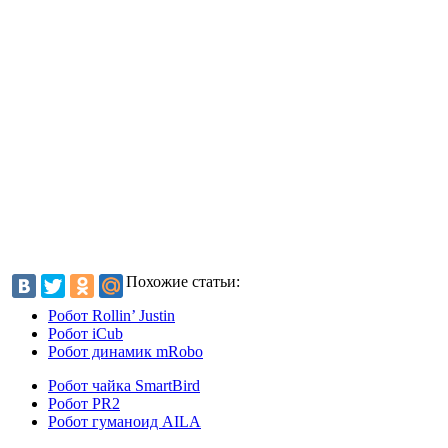
Похожие статьи:
Робот Rollin’ Justin
Робот iCub
Робот динамик mRobo
Робот чайка SmartBird
Робот PR2
Робот гуманоид AILA