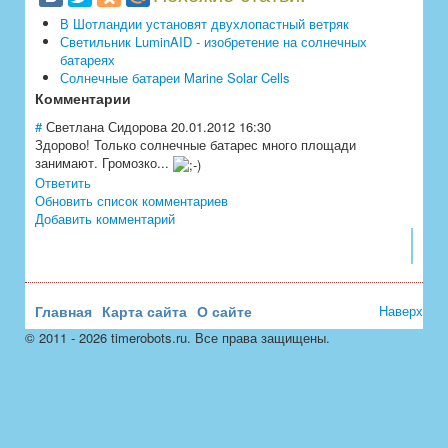
В Шотландии установят двухлопастный ветряк
Светильник LuminAID - изобретение на солнечных
батареях
Солнечные батареи Marine Solar Cells
Комментарии
#
Светлана Сидорова
20.01.2012 16:30
Здорово! Только солнечные батарес много площади
занимают. Громозко...
Ответить
Обновить список комментариев
Добавить комментарий
Главная
Карта сайта
О сайте
Наверх
© 2011 - 2026 timerobots.ru. Все права защищены.