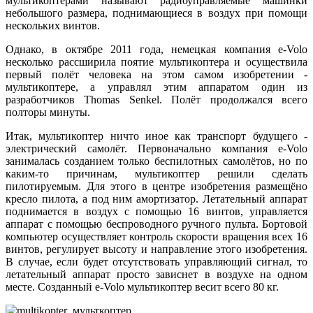
мультикоптерами называют радиоуправляемые машинки
небольшого размера, поднимающиеся в воздух при помощи
нескольких винтов.
Однако, в октябре 2011 года, немецкая компания е-Volo
несколько рассширила поятие мультикоптера и осуществила
первый полёт человека на этом самом изобретении -
мультикоптере, а управлял этим аппаратом один из
разработчиков Thomas Senkel. Полёт продолжался всего
полторы минуты.
Итак, мультикоптер ничто иное как транспорт будущего -
электрический самолёт. Первоначально компания е-Volo
занималась созданием только беспилотных самолётов, но по
каким-то причинам, мультикоптер решили сделать
пилотируемым. Для этого в центре изобретения размещёно
кресло пилота, а под ним амортизатор. Летательный аппарат
поднимается в воздух с помощью 16 винтов, управляется
аппарат с помощью беспроводного ручного пульта. Бортовой
компьютер осуществляет контроль скорости вращения всех 16
винтов, регулирует высоту и направление этого изобретения.
В случае, если будет отсутствовать управляющий сигнал, то
летательный аппарат просто зависнет в воздухе на одном
месте. Созданный е-Volo мультикоптер весит всего 80 кг.