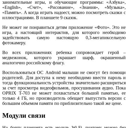
занимательные игры, и обучающие программы: «Азбука»,
«English», «Счет», «Рисование», «Знания», «Музыка»,
«Память». А когда играть надоест, можно посмотреть сказки с
иллюстрациями. В планшете 9 сказок.
Не может не понравиться детям приложение «Фото». Это не
игра, а настоящий интерактив, для которого необходимо
задействовать самую настоящую 0,3-мегапиксельную
фотокамеру.
Во всех приложениях ребенка сопровождает герой –
медвежонок, которого украшает шарф, окрашенный
аналогично российскому флагу.
Воспользоваться ОС Android малыши не смогут без помощи
родителей. Для доступа к нему необходимо ввести пароль и
тогда функциональность устройства значительно расшириться
за счет просмотра видеофильмов, просушивания аудио. Пока
OPRIX T-703 не может похвастаться большой памятью, ее
только 4 ГБ, но производитель обещает выпустить версии с
большим объемом памяти по приблизительно такой же цене.
Модули связи
На борту планшета есть модуль Wi-Fi, поэтому можно без